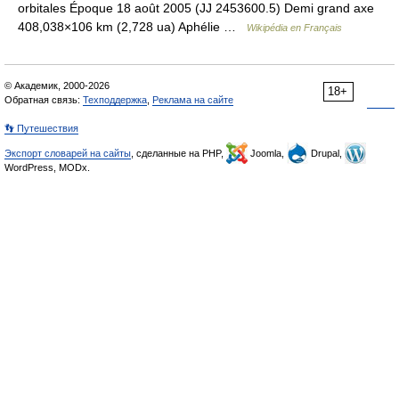
orbitales Époque 18 août 2005 (JJ 2453600.5) Demi grand axe
408,038×106 km (2,728 ua) Aphélie …
Wikipédia en Français
© Академик, 2000-2026
18+
Обратная связь:
Техподдержка
,
Реклама на сайте
👣 Путешествия
Экспорт словарей на сайты
, сделанные на PHP,
Joomla,
Drupal,
WordPress, MODx.