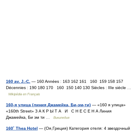
160 av. J.-C.
— 160 Années : 163 162 161 160 159 158 157
Décennies : 190 180 170 160 150 140 130 Siècles : IIIe siècle …
Wikipédia en Français
160-я улица (линия Джамейка, Би-эм-ти)
— «160 я улица»
«160th Street» З А К Р Ы Т А И С Н Е С Е Н А Линия
Джамейка, Би эм ти …
Википедия
160˚ Thea Hotel
— (Оя,Греция) Категория отеля: 4 звездочный