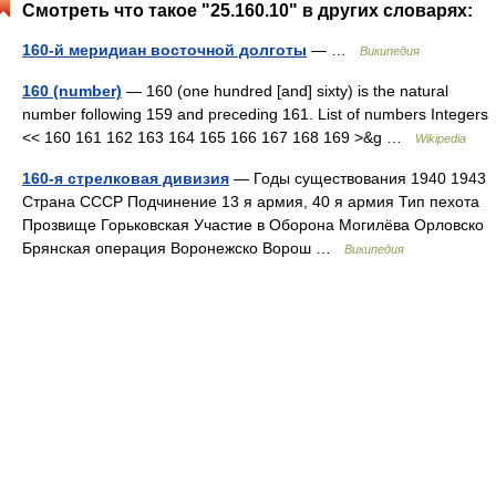
Смотреть что такое "25.160.10" в других словарях:
160-й меридиан восточной долготы
— …
Википедия
160 (number)
— 160 (one hundred [and] sixty) is the natural
number following 159 and preceding 161. List of numbers Integers
<< 160 161 162 163 164 165 166 167 168 169 >&g …
Wikipedia
160-я стрелковая дивизия
— Годы существования 1940 1943
Страна СССР Подчинение 13 я армия, 40 я армия Тип пехота
Прозвище Горьковская Участие в Оборона Могилёва Орловско
Брянская операция Воронежско Ворош …
Википедия