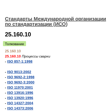
Стандарты Международной организации
по стандартизации (ИСО)
25.160.10
Толкование
25.160.10
25.160.10
Процессы сварки
-
ISO 857-1:1998
-
ISO 9013:2002
-
ISO 9692-2:1998
-
ISO 9692-3:2000
-
ISO 11970:2001
-
ISO 13916:1996
-
ISO 13920:1996
-
ISO 14327:2004
-
ISO 14373:2006