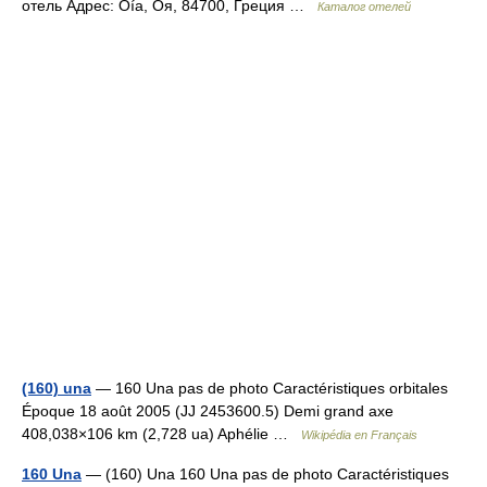
отель Адрес: Oía, Оя, 84700, Греция …
Каталог отелей
(160) una
— 160 Una pas de photo Caractéristiques orbitales
Époque 18 août 2005 (JJ 2453600.5) Demi grand axe
408,038×106 km (2,728 ua) Aphélie …
Wikipédia en Français
160 Una
— (160) Una 160 Una pas de photo Caractéristiques